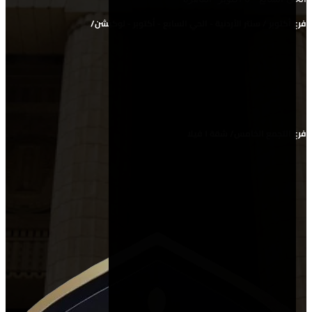
فرع أكتوبر / سنتر الأردنية - الحي السابع - أكتوبر - لوكيشن/
فرع التجمع الخامس/ شقة ١ فيلا