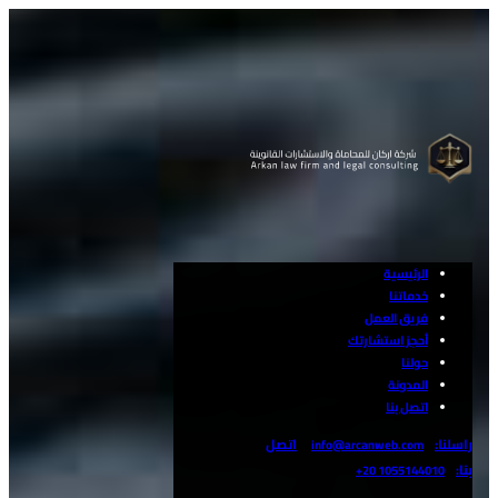
الرئيسية
خدماتنا
فريق العمل
أحجز استشارتك
حولنا
المدونة
اتصل بنا
راسلنا:
اتصل
info@arcanweb.com
بنا:
1055144010 20+