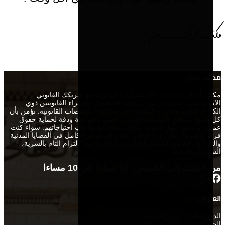
مكتب اركــــــان
مكتب اركان
مكتب أركان للمحاماة والاستشارات القانونية هو شريكك القانوني
الاستراتيجي، يتميز بفريق من نخبة المحامين والخبراء القانونيين ذوي
الكفاءة العالية والخبرة الواسعة في مختلف التخصصات القانونية. نؤمن بأن
كل قضية تستحق الاهتمام الكامل، ونعمل باحترافية ودقة لحماية حقوق
عملائنا وتقديم حلول قانونية فعّالة ومخصصة تناسب احتياجاتهم. سواء كنت
فردًا أو شركة، نحن في "أركان" نقدم لك الدعم الكامل في القضايا المدنية
والتجارية، العقود، القضايا الجنائية، والتحكيم، مع الالتزام التام بالسرية،
السرعة، والنتائج.
من السبت إلى الخميس: 10 صباحا الي 10 مساءا
العنوان
الدور الثالث - سنتر اﻷردنية
الحي السابع - 6 اكتوبر- القاهرة