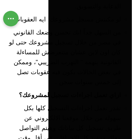
الدعاية والتسويق.
لو مكنتش مسجل مشروعك؛ ايه العقوبات؟
من السهل جداً انك تحسن وضعك القانوني
في مصر من خلال تسجيل مشروعك حتى لو
كان اون لاين عشان متتعرضش للمساءلة
القانونية بتهمة " التهرب الضريبي"، وممكن
في بعض الحالات يكون فيه عقوبات تصل
إلى خمس سنوات سجن .
ازاي تعمل اجراءات تسجيل لمشروعك؟
تقدر تعمل اجراءات التسجيل كلها بكل
سهولة من خلال موقعنا الالكتروني عن
طريق تسجيل كل بياناتك وهيتم التواصل
معاك وتنفيذ كل الإجراءات في أقل وقت .