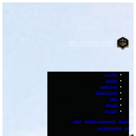
الرئيسية
خدماتنا
فريق العمل
أحجز استشارتك
حولنا
المدونة
اتصل بنا
راسلنا:
اتصل
info@arcanweb.com
بنا:
1055144010 20+