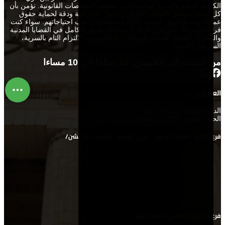
الكفاءة العالية والخبرة الواسعة في مختلف التخصصات القانونية. نؤمن بأن
كل قضية تستحق الاهتمام الكامل، ونعمل باحترافية ودقة لحماية حقوق
عملائنا وتقديم حلول قانونية فعّالة ومخصصة تناسب احتياجاتهم. سواء كنت
فردًا أو شركة، نحن في "أركان" نقدم لك الدعم الكامل في القضايا المدنية
والتجارية، العقود، القضايا الجنائية، والتحكيم، مع الالتزام التام بالسرية،
السرعة، والنتائج.
من السبت إلى الخميس: 10 صباحا الي 10 مساءا
العنوان
الدور الثالث - سنتر اﻷردنية
الحي السابع - 6 اكتوبر- القاهرة
فرع أكتوبر / سنتر الأردنية - الحي السابع - أكتوبر - لوكيشن/
فرع التجمع الخامس/ شقة ١ فيلا